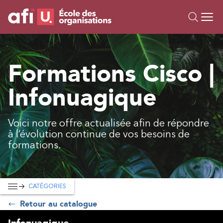
Ou
Formations
Formations Cisco |
Campus IA
Infonuagique
Sur mesure
À propos
Ressources
Voici notre offre actualisée afin de répondre
à l’évolution continue de vos besoins de
formations.
CATÉGORIES
Retour au catalogue