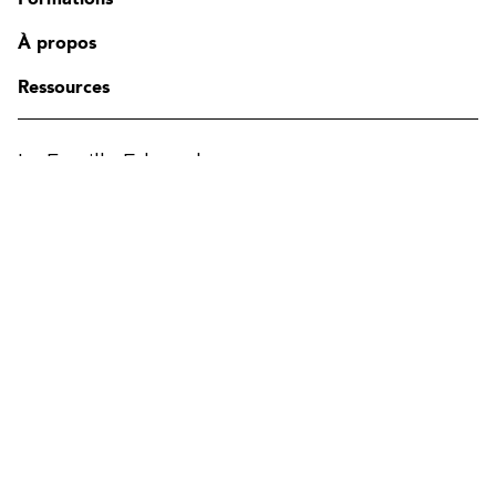
Contact
FAQ
À propos
Modifier la région
Ressources
La Famille Edgenda
Edgenda
AFI par Edgenda
Apprentx par Edgenda
Afi U.
EN