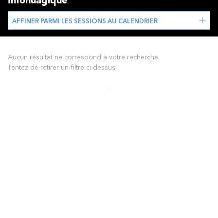
Infonuagique
AFFINER PARMI LES SESSIONS AU CALENDRIER
Aucun résultat ne correspond à votre recherche.
Tentez de retirer un filtre ci-dessus.