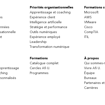
Priorités organisationnelles
Formations ce
Apprentissage et coaching
Microsoft
es
Expérience client
AWS
Intelligence artificielle
VMware
onnées
Stratégie et performance
Cisco
sationnelle
Outils numériques
CompTIA
et
Expérience employé
ITIL
Leadership
Transformation numérique
Formations
À propos
Catalogue complet
Qui sommes-
apprentissage
Cercles Afi U.
Vivre Afi U.
ching
Programmes
Équipe
sonnalisés
Bureaux
Partenaires et
Carrières