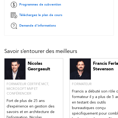
l'entreprise.
Programmes de subvention
Contenu
Téléchargez le plan de cours
Introduction à Copilot et au modèles de langage
Demande d’informations
Introduction à l'importance de l'IA et des applications
possibles.
Détails du fonctionnement de l'orchestrateur Copilot.
Création de requêtes efficaces
Savoir s’entourer des meilleurs
Techniques pour structurer des prompts clairs et concis
Sélection de mots-clés pertinents, utilisation de la syntaxe
Nicolas
Francis Ferl
appropriée selon le modèle utilisé (Copilot 365/Copilot
Georgeault
Stevenson
Edge).
Optimisation des requêtes
FORMATEUR CERTIFIÉ MCT,
FORMATEUR
MICROSOFT MVP ET
Méthodes pour tester et affiner les prompts, analyse des
Francis a débuté son rôle 
CONFÉRENCIER
résultats.
formateur il y a plus de 5 a
Optimisation des techniques de dialogue avec l'IA
Fort de plus de 25 ans
en testant des outils
d’expérience en gestion des
Itérations pour améliorer la pertinence et l'efficacité des
bureautiques conçu
réponses générées par les modèles IA.
savoirs et en architecture de
spécifiquement pour combl
l’information, Nicolas