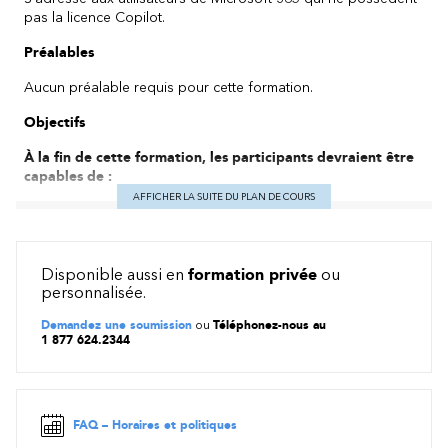
pas la licence Copilot.
Préalables
Aucun préalable requis pour cette formation.
Objectifs
À la fin de cette formation, les participants devraient être
capables de :
AFFICHER LA SUITE DU PLAN DE COURS
Concevoir des prompts efficaces.
Comprendre les meilleures pratiques pour l'utilisation des
conversations et des prompts dans divers contextes
professionnels.
Disponible aussi en
formation privée
ou
Intégrer ces compétences dans leurs tâches quotidiennes
personnalisée.
pour améliorer la productivité et l'efficacité.
Demandez une soumission
ou
Téléphonez-nous au
Respecter les cadres réglementaires, la gouvernance des
1 877 624.2344
données et les défis de cybersécurité.
Cette formation de 3h30 est conçue pour fournir une
compréhension approfondie et pratique de la création et de
l'optimisation des prompts pour des modèles d'IA générative,
FAQ – Horaires et politiques
avec des applications concrètes adaptées aux besoins de