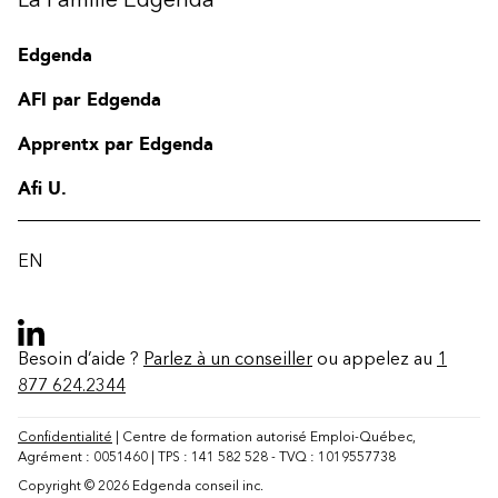
Edgenda
AFI par Edgenda
Apprentx par Edgenda
Afi U.
EN
Besoin d’aide ?
Parlez à un conseiller
ou appelez au
1
877 624.2344
Contact
FAQ
Confidentialité
| Centre de formation autorisé Emploi-Québec,
Agrément : 0051460 | TPS : 141 582 528 - TVQ : 1019557738
Modifier la région
Copyright © 2026 Edgenda conseil inc.