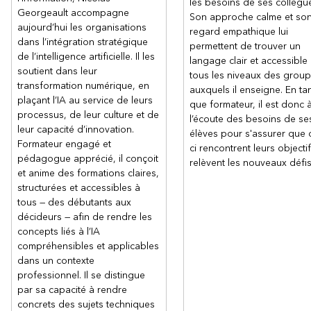
les besoins de ses collègu
Stratégies avancées de dialogues
Georgeault accompagne
Son approche calme et so
Exemples concrets d'utilisation des conversations Copilot
aujourd’hui les organisations
regard empathique lui
dans divers contextes professionnels.
dans l’intégration stratégique
permettent de trouver un
Amélirer la contextualisation et la spécificité des prompts
de l’intelligence artificielle. Il les
langage clair et accessible
pour obtenir des réponses adaptées.
soutient dans leur
tous les niveaux des grou
transformation numérique, en
Intégration dans les tâches quotidiennes
auxquels il enseigne. En ta
plaçant l’IA au service de leurs
que formateur, il est donc 
Techniques pour intégrer les prompts dans les processus
processus, de leur culture et de
l’écoute des besoins de se
de travail quotidiens.
leur capacité d’innovation.
élèves pour s'assurer que 
Utilisation des prompts pour automatiser des tâches.
Formateur engagé et
ci rencontrent leurs objectif
Amélioration de la productivité tout en respectant les
pédagogue apprécié, il conçoit
relèvent les nouveaux défis
normes de gouvernance des données et de cybersécurité.
et anime des formations claires,
structurées et accessibles à
tous — des débutants aux
décideurs — afin de rendre les
concepts liés à l’IA
compréhensibles et applicables
dans un contexte
professionnel. Il se distingue
par sa capacité à rendre
concrets des sujets techniques