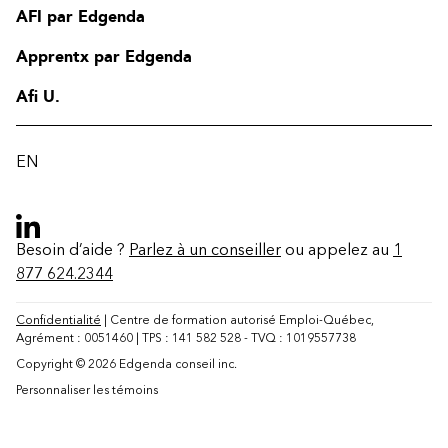
AFI par Edgenda
Apprentx par Edgenda
Afi U.
EN
Besoin d’aide ?
Parlez à un conseiller
ou appelez au
1
877 624.2344
Confidentialité
| Centre de formation autorisé Emploi-Québec,
Agrément : 0051460 | TPS : 141 582 528 - TVQ : 1019557738
Copyright © 2026 Edgenda conseil inc.
Contact
Personnaliser les témoins
FAQ
Modifier la région