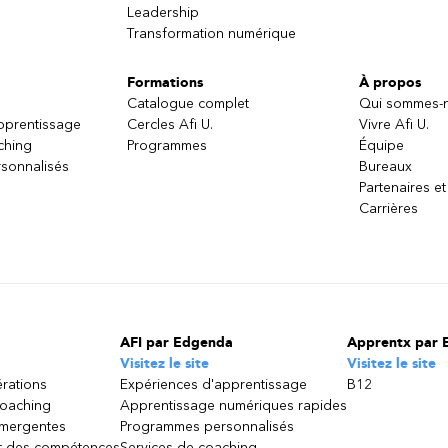
Leadership
Transformation numérique
Formations
À propos
Catalogue complet
Qui sommes-
apprentissage
Cercles Afi U.
Vivre Afi U.
ching
Programmes
Équipe
sonnalisés
Bureaux
Partenaires et
Carrières
AFI par Edgenda
Apprentx par 
Visitez le site
Visitez le site
érations
Expériences d'apprentissage
B12
coaching
Apprentissage numériques rapides
émergentes
Programmes personnalisés
 des compétences
Services de coaching