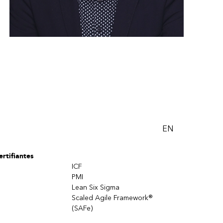
EN
rtifiantes
ICF
PMI
Lean Six Sigma
Scaled Agile Framework®
(SAFe)