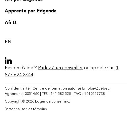
Apprentx par Edgenda
Afi U.
EN
Besoin d’aide ?
Parlez à un conseiller
ou appelez au
1
877 624.2344
Confidentialité
| Centre de formation autorisé Emploi-Québec,
Agrément : 0051460 | TPS : 141 582 528 - TVQ : 1019557738
Copyright © 2026 Edgenda conseil inc.
Contact
Personnaliser les témoins
FAQ
Modifier la région