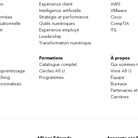
es
Expérience client
AWS
Intelligence artificielle
VMware
onnées
Stratégie et performance
Cisco
sationnelle
Outils numériques
CompTIA
et
Expérience employé
ITIL
Leadership
Transformation numérique
Formations
À propos
Catalogue complet
Qui sommes-
apprentissage
Cercles Afi U.
Vivre Afi U.
ching
Programmes
Équipe
sonnalisés
Bureaux
Partenaires et
Carrières