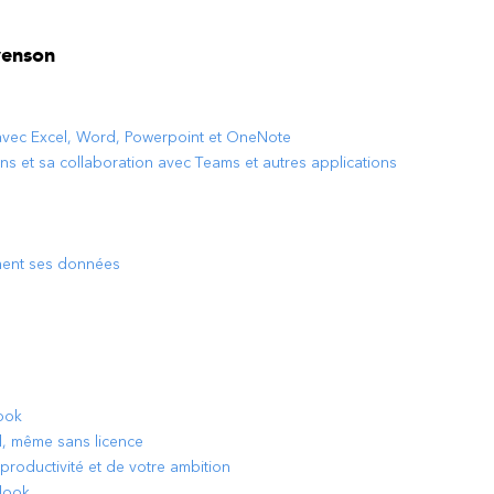
venson
 avec Excel, Word, Powerpoint et OneNote
s et sa collaboration avec Teams et autres applications
ment ses données
look
el, même sans licence
 productivité et de votre ambition
tlook