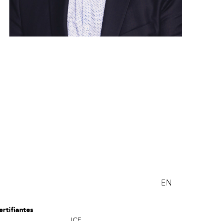
EN
rtifiantes
ICF