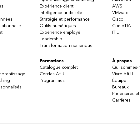
es
Expérience client
AWS
Intelligence artificielle
VMware
onnées
Stratégie et performance
Cisco
sationnelle
Outils numériques
CompTIA
et
Expérience employé
ITIL
Leadership
Transformation numérique
Formations
À propos
Catalogue complet
Qui sommes-
apprentissage
Cercles Afi U.
Vivre Afi U.
ching
Programmes
Équipe
sonnalisés
Bureaux
Partenaires et
Carrières