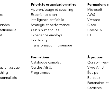
Priorités organisationnelles
Formations ce
Apprentissage et coaching
Microsoft
es
Expérience client
AWS
Intelligence artificielle
VMware
onnées
Stratégie et performance
Cisco
sationnelle
Outils numériques
CompTIA
et
Expérience employé
ITIL
Leadership
Transformation numérique
Formations
À propos
Catalogue complet
Qui sommes-
apprentissage
Cercles Afi U.
Vivre Afi U.
ching
Programmes
Équipe
sonnalisés
Bureaux
Partenaires et
Carrières