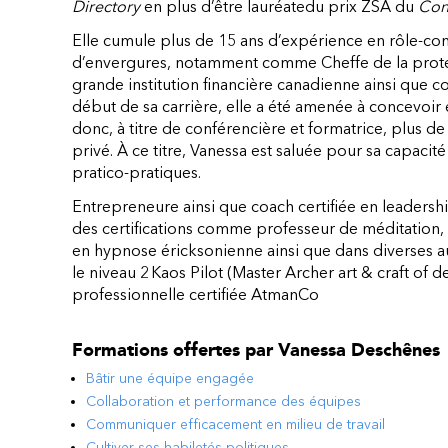
Directory
en plus d’être lauréatedu prix ZSA du
Cons
Elle cumule plus de 15 ans d’expérience en rôle-con
d’envergures, notamment comme Cheffe de la prote
grande institution financière canadienne ainsi que 
début de sa carrière, elle a été amenée à concevoir
donc, à titre de conférencière et formatrice, plus de
privé. À ce titre, Vanessa est saluée pour sa capacit
pratico-pratiques.
Entrepreneure ainsi que coach certifiée en leaders
des certifications comme professeur de méditation,
en hypnose éricksonienne ainsi que dans diverses a
le niveau 2 Kaos Pilot (Master Archer art & craft of d
professionnelle certifiée AtmanCo
Formations offertes par
Vanessa Deschênes
Bâtir une équipe engagée
Collaboration et performance des équipes
Communiquer efficacement en milieu de travail
Cultiver ses habiletés politiques