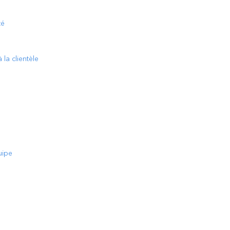
té
 la clientèle
uipe