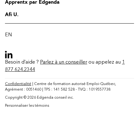
Apprentx par Edgenda
Afi U.
EN
Besoin d’aide ?
Parlez à un conseiller
ou appelez au
1
877 624.2344
Confidentialité
| Centre de formation autorisé Emploi-Québec,
Agrément : 0051460 | TPS : 141 582 528 - TVQ : 1019557738
Copyright © 2026 Edgenda conseil inc.
Personnaliser les témoins
Contact
FAQ
Modifier la région