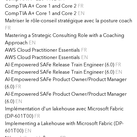
CompTIA A+ Core 1 and Core 2
FR
CompTIA A+ Core 1 and Core 2
EN
Maitriser le rôle-conseil stratégique avec la posture coach
FR
Mastering a Strategic Consulting Role with a Coaching
Approach
EN
AWS Cloud Practitioner Essentials
FR
AWS Cloud Practitioner Essentials
EN
Al-Empowered SAFe Release Train Engineer (6.0)
FR
Al-Empowered SAFe Release Train Engineer (6.0)
EN
Al-Empowered SAFe Product Owner/Product Manager
(6.0)
FR
Al-Empowered SAFe Product Owner/Product Manager
(6.0)
EN
Implémentation d’un lakehouse avec Microsoft Fabric
(DP-601T00)
FR
Implementing a Lakehouse with Microsoft Fabric (DP-
601T00)
EN