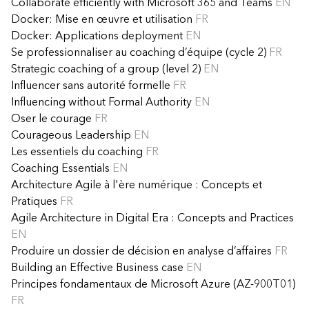
Collaborate efficiently with Microsoft 365 and Teams
EN
Docker: Mise en œuvre et utilisation
FR
Docker: Applications deployment
EN
Se professionnaliser au coaching d’équipe (cycle 2)
FR
Strategic coaching of a group (level 2)
EN
Influencer sans autorité formelle
FR
Influencing without Formal Authority
EN
Oser le courage
FR
Courageous Leadership
EN
Les essentiels du coaching
FR
Coaching Essentials
EN
Architecture Agile à l'ère numérique : Concepts et
Pratiques
FR
Agile Architecture in Digital Era : Concepts and Practices
EN
Produire un dossier de décision en analyse d’affaires
FR
Building an Effective Business case
EN
Principes fondamentaux de Microsoft Azure (AZ-900T01)
FR