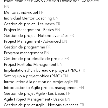
Exam Readiness: AWS Certified Developer – Associate
EN
Mentorat individuel
FR
Individual Mentor Coaching
EN
Gestion de projet - Les bases
FR
Project Management - Basics
EN
Gestion de projet - Notions avancées
FR
Project Management - Advanced
EN
Gestion de programme
FR
Program management
EN
Gestion de portefeuille de projets
FR
Project Portfolio Management
EN
Implantation d'un bureau de projets (PMO)
FR
Setting up a project office (PMO)
EN
Introduction à la gestion de projet agile
FR
Introduction to Agile project management
EN
Gestion de projet Agile - Les bases
FR
Agile Project Management - Basics
EN
Gestion de projet Agile - Notions avancées
FR