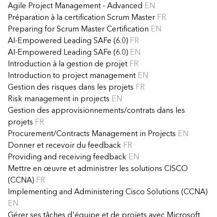
Agile Project Management - Advanced
EN
Préparation à la certification Scrum Master
FR
Preparing for Scrum Master Certification
EN
AI-Empowered Leading SAFe (6.0)
FR
AI-Empowered Leading SAFe (6.0)
EN
Introduction à la gestion de projet
FR
Introduction to project management
EN
Gestion des risques dans les projets
FR
Risk management in projects
EN
Gestion des approvisionnements/contrats dans les
projets
FR
Procurement/Contracts Management in Projects
EN
Donner et recevoir du feedback
FR
Providing and receiving feedback
EN
Mettre en œuvre et administrer les solutions CISCO
(CCNA)
FR
Implementing and Administering Cisco Solutions (CCNA)
EN
Gérer ses tâches d'équipe et de projets avec Microsoft