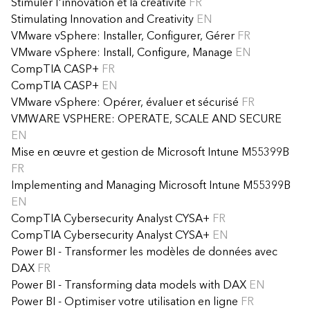
Stimuler l'innovation et la créativité
FR
Stimulating Innovation and Creativity
EN
VMware vSphere: Installer, Configurer, Gérer
FR
VMware vSphere: Install, Configure, Manage
EN
CompTIA CASP+
FR
CompTIA CASP+
EN
VMware vSphere: Opérer, évaluer et sécurisé
FR
VMWARE VSPHERE: OPERATE, SCALE AND SECURE
EN
Mise en œuvre et gestion de Microsoft Intune M55399B
FR
Implementing and Managing Microsoft Intune M55399B
EN
CompTIA Cybersecurity Analyst CYSA+
FR
CompTIA Cybersecurity Analyst CYSA+
EN
Power BI - Transformer les modèles de données avec
DAX
FR
Power BI - Transforming data models with DAX
EN
Power BI - Optimiser votre utilisation en ligne
FR