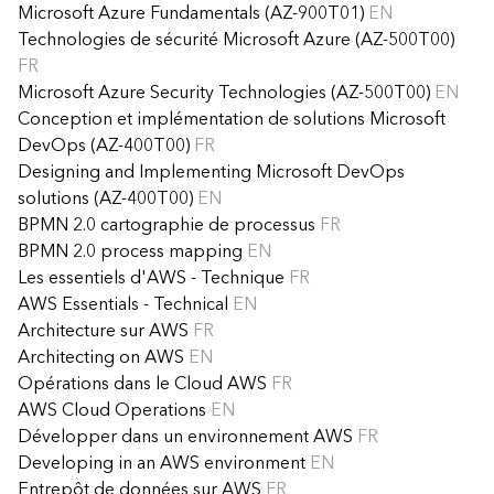
Microsoft Azure Fundamentals (AZ-900T01)
EN
Technologies de sécurité Microsoft Azure (AZ-500T00)
FR
Microsoft Azure Security Technologies (AZ-500T00)
EN
Conception et implémentation de solutions Microsoft
DevOps (AZ-400T00)
FR
Designing and Implementing Microsoft DevOps
solutions (AZ-400T00)
EN
BPMN 2.0 cartographie de processus
FR
BPMN 2.0 process mapping
EN
Les essentiels d'AWS - Technique
FR
AWS Essentials - Technical
EN
Architecture sur AWS
FR
Architecting on AWS
EN
Opérations dans le Cloud AWS
FR
AWS Cloud Operations
EN
Développer dans un environnement AWS
FR
Developing in an AWS environment
EN
Entrepôt de données sur AWS
FR