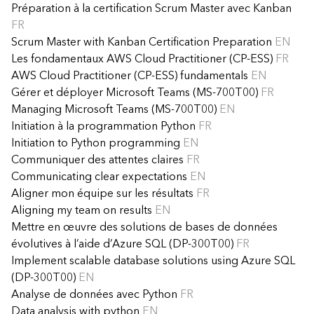
Préparation à la certification Scrum Master avec Kanban
FR
Scrum Master with Kanban Certification Preparation
EN
Les fondamentaux AWS Cloud Practitioner (CP-ESS)
FR
AWS Cloud Practitioner (CP-ESS) fundamentals
EN
Gérer et déployer Microsoft Teams (MS-700T00)
FR
Managing Microsoft Teams (MS-700T00)
EN
Initiation à la programmation Python
FR
Initiation to Python programming
EN
Communiquer des attentes claires
FR
Communicating clear expectations
EN
Aligner mon équipe sur les résultats
FR
Aligning my team on results
EN
Mettre en œuvre des solutions de bases de données
évolutives à l’aide d’Azure SQL (DP-300T00)
FR
Implement scalable database solutions using Azure SQL
(DP-300T00)
EN
Analyse de données avec Python
FR
Data analysis with python
EN