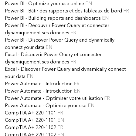
Power BI - Optimize your use online
EN
Power BI - Bâtir des rapports et des tableaux de bord
FR
Power BI - Building reports and dashboards
EN
Power BI - Découvrir Power Query et connecter
dynamiquement ses données
FR
Power BI - Discover Power Query and dynamically
connect your data
EN
Excel - Découvrir Power Query et connecter
dynamiquement ses données
FR
Excel - Discover Power Query and dynamically connect
your data
EN
Power Automate - Introduction
FR
Power Automate - Introduction
EN
Power Automate - Optimiser votre utilisation
FR
Power Automate - Optimize your use
EN
CompTIA A+ 220-1101
FR
CompTIA A+ 220-1101
EN
CompTIA A+ 220-1102
FR
CompTIA A+ 220-1102
EN