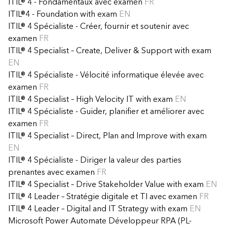
ITIL® 4 - Fondamentaux avec examen
FR
ITIL®4 - Foundation with exam
EN
ITIL® 4 Spécialiste - Créer, fournir et soutenir avec
examen
FR
ITIL® 4 Specialist – Create, Deliver & Support with exam
EN
ITIL® 4 Spécialiste - Vélocité informatique élevée avec
examen
FR
ITIL® 4 Specialist – High Velocity IT with exam
EN
ITIL® 4 Spécialiste - Guider, planifier et améliorer avec
examen
FR
ITIL® 4 Specialist – Direct, Plan and Improve with exam
EN
ITIL® 4 Spécialiste - Diriger la valeur des parties
prenantes avec examen
FR
ITIL® 4 Specialist – Drive Stakeholder Value with exam
EN
ITIL® 4 Leader – Stratégie digitale et TI avec examen
FR
ITIL® 4 Leader – Digital and IT Strategy with exam
EN
Microsoft Power Automate Développeur RPA (PL-