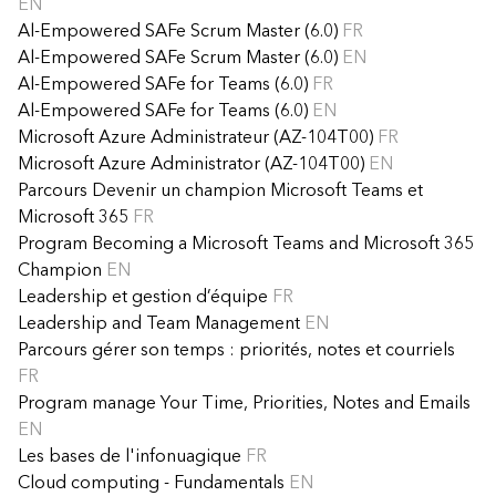
EN
Al-Empowered SAFe Scrum Master (6.0)
FR
Al-Empowered SAFe Scrum Master (6.0)
EN
Al-Empowered SAFe for Teams (6.0)
FR
Al-Empowered SAFe for Teams (6.0)
EN
Microsoft Azure Administrateur (AZ-104T00)
FR
Microsoft Azure Administrator (AZ-104T00)
EN
Parcours Devenir un champion Microsoft Teams et
Microsoft 365
FR
Program Becoming a Microsoft Teams and Microsoft 365
Champion
EN
Leadership et gestion d’équipe
FR
Leadership and Team Management
EN
Parcours gérer son temps : priorités, notes et courriels
FR
Program manage Your Time, Priorities, Notes and Emails
EN
Les bases de l'infonuagique
FR
Cloud computing - Fundamentals
EN