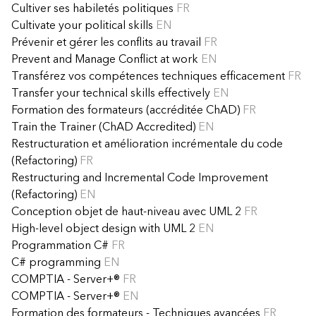
Cultiver ses habiletés politiques
FR
Cultivate your political skills
EN
Prévenir et gérer les conflits au travail
FR
Prevent and Manage Conflict at work
EN
Transférez vos compétences techniques efficacement
FR
Transfer your technical skills effectively
EN
Formation des formateurs (accréditée ChAD)
FR
Train the Trainer (ChAD Accredited)
EN
Restructuration et amélioration incrémentale du code
(Refactoring)
FR
Restructuring and Incremental Code Improvement
(Refactoring)
EN
Conception objet de haut-niveau avec UML 2
FR
High-level object design with UML 2
EN
Programmation C#
FR
C# programming
EN
COMPTIA - Server+®
FR
COMPTIA - Server+®
EN
Formation des formateurs - Techniques avancées
FR