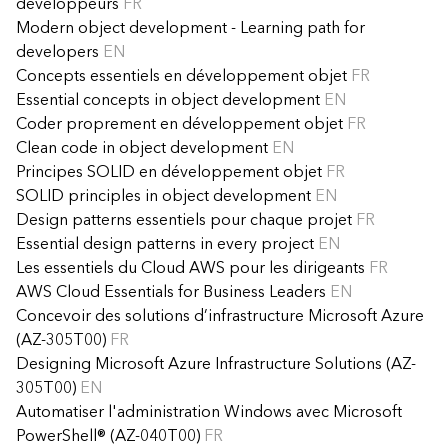
développeurs
FR
Modern object development - Learning path for
developers
EN
Concepts essentiels en développement objet
FR
Essential concepts in object development
EN
Coder proprement en développement objet
FR
Clean code in object development
EN
Principes SOLID en développement objet
FR
SOLID principles in object development
EN
Design patterns essentiels pour chaque projet
FR
Essential design patterns in every project
EN
Les essentiels du Cloud AWS pour les dirigeants
FR
AWS Cloud Essentials for Business Leaders
EN
Concevoir des solutions d’infrastructure Microsoft Azure
(AZ-305T00)
FR
Designing Microsoft Azure Infrastructure Solutions (AZ-
305T00)
EN
Automatiser l'administration Windows avec Microsoft
PowerShell® (AZ-040T00)
FR