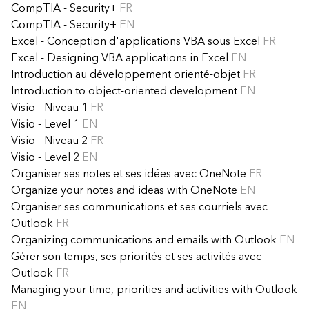
CompTIA - Security+
FR
CompTIA - Security+
EN
Excel - Conception d'applications VBA sous Excel
FR
Excel - Designing VBA applications in Excel
EN
Introduction au développement orienté-objet
FR
Introduction to object-oriented development
EN
Visio - Niveau 1
FR
Visio - Level 1
EN
Visio - Niveau 2
FR
Visio - Level 2
EN
Organiser ses notes et ses idées avec OneNote
FR
Organize your notes and ideas with OneNote
EN
Organiser ses communications et ses courriels avec
Outlook
FR
Organizing communications and emails with Outlook
EN
Gérer son temps, ses priorités et ses activités avec
Outlook
FR
Managing your time, priorities and activities with Outlook
EN