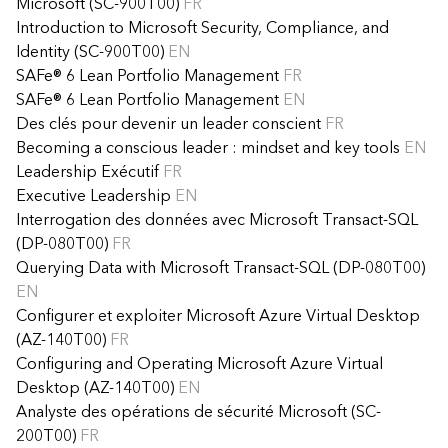
Microsoft (SC-900T00)
FR
Introduction to Microsoft Security, Compliance, and
Identity (SC-900T00)
EN
SAFe® 6 Lean Portfolio Management
FR
SAFe® 6 Lean Portfolio Management
EN
Des clés pour devenir un leader conscient
FR
Becoming a conscious leader : mindset and key tools
EN
Leadership Exécutif
FR
Executive Leadership
EN
Interrogation des données avec Microsoft Transact-SQL
(DP-080T00)
FR
Querying Data with Microsoft Transact-SQL (DP-080T00)
EN
Configurer et exploiter Microsoft Azure Virtual Desktop
(AZ-140T00)
FR
Configuring and Operating Microsoft Azure Virtual
Desktop (AZ-140T00)
EN
Analyste des opérations de sécurité Microsoft (SC-
200T00)
FR