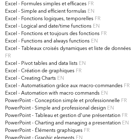
Excel - Formules simples et efficaces
FR
Excel - Simple and efficient formulas
EN
Excel - Fonctions logiques, temporelles
FR
Excel - Logical and date/time functions
EN
Excel - Fonctions et toujours des fonctions
FR
Excel - Functions and always functions
EN
Excel - Tableaux croisés dynamiques et liste de données
FR
Excel - Pivot tables and data lists
EN
Excel - Création de graphiques
FR
Excel - Creating Charts
EN
Excel - Automatisation grâce aux macro-commandes
FR
Excel - Automation with macro commands
EN
PowerPoint - Conception simple et professionnelle
FR
PowerPoint - Simple and professional design
EN
PowerPoint - Tableau et gestion d'une présentation
FR
PowerPoint - Charting and managing a presentation
EN
PowerPoint - Éléments graphiques
FR
PowerPoint - Graphic elements
EN