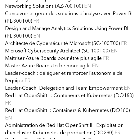
Networking Solutions (AZ-700T00)
EN
Concevoir et gérer des solutions d’analyse avec Power BI
(PL-300T00)
FR
Design and Manage Analytics Solutions Using Power BI
(PL-300T00)
EN
Architecte de Cybersécurité Microsoft (SC-100T00)
FR
Microsoft Cybersecurity Architect (SC-100T00)
EN
Maîtriser Azure Boards pour être plus agile
FR
Master Azure Boards to be more agile
EN
Leader-coach : déléguer et renforcer l’autonomie de
l’équipe
FR
Leader-Coach: Delegation and Team Empowerment
EN
Red Hat OpenShift I : Conteneurs et Kubernetes (DO180)
FR
Red Hat OpenShift I: Containers & Kubernetes (DO180)
EN
Administration de Red Hat OpenShift II : Exploitation
d'un cluster Kubernetes de production (DO280)
FR