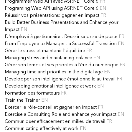
Programmer Web API avec ASP.NET Core 6
FR
Programing Web API using ASP.NET Core 6
EN
Réussir vos présentations: gagner en impact
FR
Build Better Business Presentations and Enhance your
Impact
EN
D'employé à gestionnaire : Réussir sa prise de poste
FR
From Employee to Manager : a Successful Transition
EN
Gérer le stress et maintenir l'équilibre
FR
Managing stress and maintaining balance
EN
Gérer son temps et ses priorités à l’ère du numérique
FR
Managing time and priorities in the digital age
EN
Développer son intelligence émotionnelle au travail
FR
Developing emotional intelligence at work
EN
Formation des formateurs
FR
Train the Trainer
EN
Exercer le rôle-conseil et gagner en impact
FR
Exercise a Consulting Role and enhance your impact
EN
Communiquer efficacement en milieu de travail
FR
Communicating effectively at work
EN