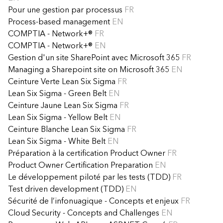
Pour une gestion par processus
FR
Process-based management
EN
COMPTIA - Network+®
FR
COMPTIA - Network+®
EN
Gestion d'un site SharePoint avec Microsoft 365
FR
Managing a Sharepoint site on Microsoft 365
EN
Ceinture Verte Lean Six Sigma
FR
Lean Six Sigma - Green Belt
EN
Ceinture Jaune Lean Six Sigma
FR
Lean Six Sigma - Yellow Belt
EN
Ceinture Blanche Lean Six Sigma
FR
Lean Six Sigma - White Belt
EN
Préparation à la certification Product Owner
FR
Product Owner Certification Preparation
EN
Le développement piloté par les tests (TDD)
FR
Test driven development (TDD)
EN
Sécurité de l’infonuagique - Concepts et enjeux
FR
Cloud Security - Concepts and Challenges
EN