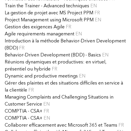
Train the Trainer - Advanced techniques
EN
La gestion de projet avec MS Project PPM
FR
Project Management using Microsoft PPM
EN
Gestion des exigences Agile
FR
Agile requirements management
EN
Introduction à la méthode Behavior-Driven Development
(BDD)
FR
Behavior-Driven Development (BDD) - Basics
EN
Réunions dynamiques et productives: en virtuel,
présentiel ou hybride
FR
Dynamic and productive meetings
EN
Gérer des plaintes et des situations difficiles en service à
la clientèle
FR
Managing Complaints and Challenging Situations in
Customer Service
EN
COMPTIA - CSA+
FR
COMPTIA - CSA+
EN
Collaborer efficacement avec Microsoft 365 et Teams
FR