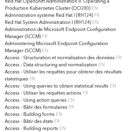
Red Hat OpenShift Administration II: Operating a
Production Kubernetes Cluster (DO280)
EN
Administration système Red Hat I (RH124)
FR
Red Hat System Administration I (RH124)
EN
Administration de Microsoft Endpoint Configuration
Manager (SCCM)
FR
Administering Microsoft Endpoint Configuration
Manager (SCCM)
EN
Access - Structuration et normalisation des données
FR
Access - Data structuring and normalization
EN
Access - Utiliser les requêtes pour obtenir des résultats
statistiques
FR
Access - Using queries to obtain statistical results
EN
Access - Utiliser les requêtes actions
FR
Access - Using action queries
EN
Access - Bâtir des formulaires
FR
Access - Building forms
EN
Access - Bâtir des états
FR
Access - Building reports
EN